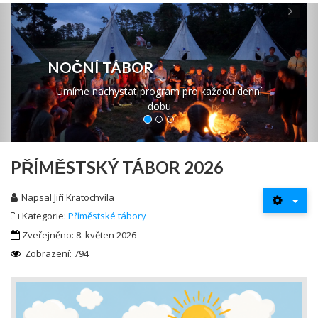
Previous
Ne
NOČNÍ TÁBOR
Umíme nachystat program pro každou denní
dobu
PŘÍMĚSTSKÝ TÁBOR 2026
Napsal
Jiří Kratochvíla
Kategorie:
Příměstské tábory
Zveřejněno: 8. květen 2026
Zobrazení: 794