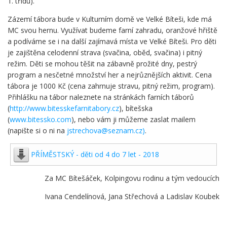
1. třídu).
Zázemí tábora bude v Kulturním domě ve Velké Bíteši, kde má
MC svou hernu. Využívat budeme farní zahradu, oranžové hřiště
a podíváme se i na další zajímavá místa ve Velké Bíteši. Pro děti
je zajištěna celodenní strava (svačina, oběd, svačina) i pitný
režim. Děti se mohou těšit na zábavně prožité dny, pestrý
program a nesčetné množství her a nejrůznějších aktivit. Cena
tábora je 1000 Kč (cena zahrnuje stravu, pitný režim, program).
Přihlášku na tábor naleznete na stránkách farních táborů
(
http://www.bitesskefarnitabory.cz
), bítešska
(
www.bitessko.com
), nebo vám ji můžeme zaslat mailem
(napište si o ni na
jstrechova@seznam.cz
)
.
PŘÍMĚSTSKÝ - děti od 4 do 7 let - 2018
Za MC Bítešáček, Kolpingovu rodinu a tým vedoucích
Ivana Cendelínová, Jana Střechová a Ladislav Koubek