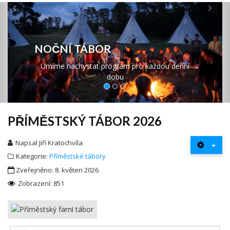
Previous
Ne
NOČNÍ TÁBOR
Umíme nachystat program pro každou denní
dobu
PŘÍMĚSTSKÝ TÁBOR 2026
Napsal
Jiří Kratochvíla
Kategorie:
Příměstské tábory
Zveřejněno: 8. květen 2026
Zobrazení: 851