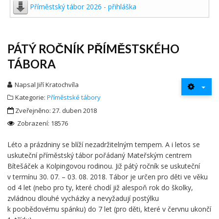
Příměstský tábor 2026 - přihláška
PÁTÝ ROČNÍK PŘÍMĚSTSKÉHO
TÁBORA
Napsal
Jiří Kratochvíla
Kategorie:
Příměstské tábory
Zveřejněno: 27. duben 2018
Zobrazení: 18576
Léto a prázdniny se blíží nezadržitelným tempem. A i letos se
uskuteční příměstský tábor pořádaný Mateřským centrem
Bítešáček a Kolpingovou rodinou. Již pátý ročník se uskuteční
v termínu 30. 07. – 03. 08. 2018. Tábor je určen pro děti ve věku
od 4 let (nebo pro ty, které chodí již alespoň rok do školky,
zvládnou dlouhé vycházky a nevyžadují postýlku
k poobědovému spánku) do 7 let (pro děti, které v červnu ukončí