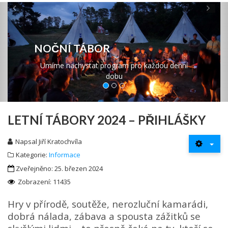
Previous
Ne
NOČNÍ TÁBOR
Umíme nachystat program pro každou denní
dobu
LETNÍ TÁBORY 2024 – PŘIHLÁŠKY
Napsal
Jiří Kratochvíla
Kategorie:
Informace
Zveřejněno: 25. březen 2024
Zobrazení: 11435
Hry v přírodě, soutěže, nerozluční kamarádi,
dobrá nálada, zábava a spousta zážitků se