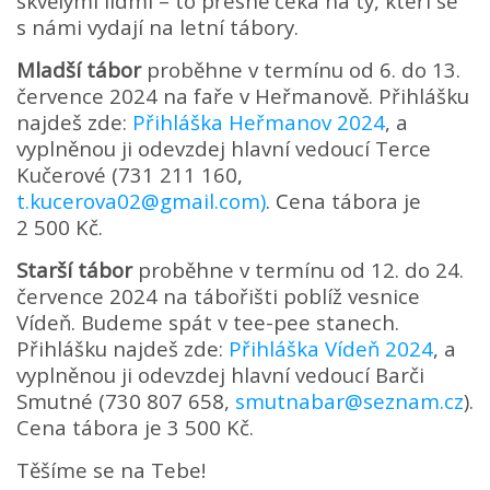
skvělými lidmi – to přesně čeká na ty, kteří se
s námi vydají na letní tábory.
Mladší tábor
proběhne v termínu od 6. do 13.
července 2024 na faře v Heřmanově. Přihlášku
najdeš zde:
Přihláška Heřmanov 2024
, a
vyplněnou ji odevzdej hlavní vedoucí Terce
Kučerové (731 211 160
,
t.kucerova02@gmail.com
)
. C
ena tábora je
2 500 Kč.
Starší tábor
proběhne v termínu od 12. do 24.
července 2024 na tábořišti poblíž vesnice
Vídeň. Budeme spát v tee-pee stanech.
Přihlášku najdeš zde:
Přihláška Vídeň 2024
, a
vyplněnou ji odevzdej hlavní vedoucí Barči
Smutné (730 807 658,
smutnabar@seznam.cz
).
Cena tábora je 3 500 Kč.
Těšíme se na Tebe!