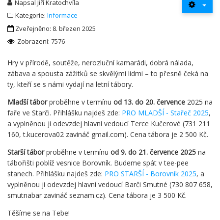
Napsal
Jiří Kratochvíla
Kategorie:
Informace
Zveřejněno: 8. březen 2025
Zobrazení: 7576
Hry v přírodě, soutěže, nerozluční kamarádi, dobrá nálada,
zábava a spousta zážitků se skvělými lidmi – to přesně čeká na
ty, kteří se s námi vydají na letní tábory.
Mladší tábor
proběhne v termínu
od 13. do 20. července
2025 na
faře ve Starči. Přihlášku najdeš zde:
PRO MLADŠÍ - Stařeč 2025
,
a vyplněnou ji odevzdej hlavní vedoucí Terce Kučerové (731 211
160, t.kucerova02 zavináč gmail.com). Cena tábora je 2 500 Kč.
Starší tábor
proběhne v termínu
od 9. do 21. července 2025
na
tábořišti poblíž vesnice Borovník. Budeme spát v tee-pee
stanech. Přihlášku najdeš zde:
PRO STARŠÍ - Borovník 2025
, a
vyplněnou ji odevzdej hlavní vedoucí Barči Smutné (730 807 658,
smutnabar zavináč seznam.cz). Cena tábora je 3 500 Kč.
Těšíme se na Tebe!