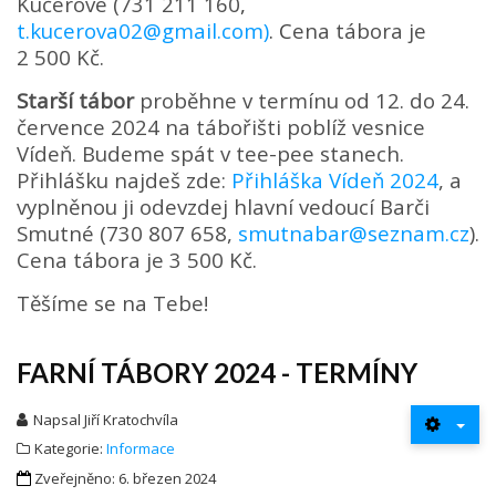
Kučerové (731 211 160
,
t.kucerova02@gmail.com
)
. C
ena tábora je
2 500 Kč.
Starší tábor
proběhne v termínu od 12. do 24.
července 2024 na tábořišti poblíž vesnice
Vídeň. Budeme spát v tee-pee stanech.
Přihlášku najdeš zde:
Přihláška Vídeň 2024
, a
vyplněnou ji odevzdej hlavní vedoucí Barči
Smutné (730 807 658,
smutnabar@seznam.cz
).
Cena tábora je 3 500 Kč.
Těšíme se na Tebe!
FARNÍ TÁBORY 2024 - TERMÍNY
Napsal
Jiří Kratochvíla
Kategorie:
Informace
Zveřejněno: 6. březen 2024