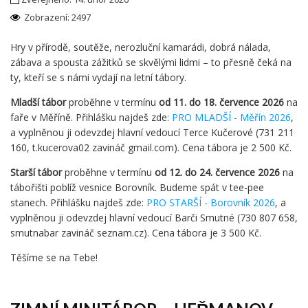
Zobrazení: 2497
Hry v přírodě, soutěže, nerozluční kamarádi, dobrá nálada,
zábava a spousta zážitků se skvělými lidmi – to přesně čeká na
ty, kteří se s námi vydají na letní tábory.
Mladší tábor
proběhne v termínu
od 11. do 18. července
2026
na
faře v Měříně. Přihlášku najdeš zde:
PRO MLADŠÍ - Měřín 2026
,
a vyplněnou ji odevzdej hlavní vedoucí Terce Kučerové (731 211
160, t.kucerova02 zavináč gmail.com). Cena tábora je 2 500 Kč.
Starší tábor
proběhne v termínu
od 12. do 24. července 2026
na
tábořišti poblíž vesnice Borovník. Budeme spát v tee-pee
stanech. Přihlášku najdeš zde:
PRO STARŠÍ - Borovník 2026
, a
vyplněnou ji odevzdej hlavní vedoucí Barči Smutné (730 807 658,
smutnabar zavináč seznam.cz). Cena tábora je 3 500 Kč.
Těšíme se na Tebe!