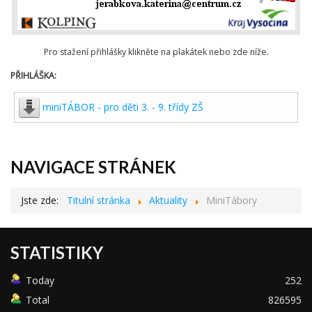
Pro stažení přihlášky klikněte na plakátek nebo zde níže.
PŘIHLÁŠKA:
miniTÁBOR - pro děti 3. - 9. třídy ZŠ
NAVIGACE STRÁNEK
Jste zde:
Titulní stránka
Aktuality
MiniTábory
STATISTIKY
Today
252
Total
826595